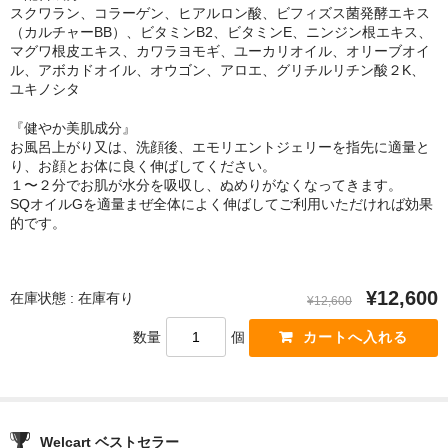
スクワラン、コラーゲン、ヒアルロン酸、ビフィズス菌発酵エキス
（カルチャーBB）、ビタミンB2、ビタミンE、ニンジン根エキス、
マグワ根皮エキス、カワラヨモギ、ユーカリオイル、オリーブオイ
ル、アボカドオイル、オウゴン、アロエ、グリチルリチン酸２K、
ユキノシタ
『健やか美肌成分』
お風呂上がり又は、洗顔後、エモリエントジェリーを指先に適量と
り、お顔とお体に良く伸ばしてください。
１〜２分でお肌が水分を吸収し、ぬめりがなくなってきます。
SQオイルGを適量まぜ全体によく伸ばしてご利用いただければ効果
的です。
¥12,600
在庫状態 : 在庫有り
¥12,600
数量
個
Welcart ベストセラー