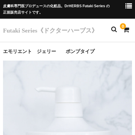
皮膚科専門医プロデュースの化粧品。DrHERBS Futaki Series の
正規販売店サイトです。
0
Futaki Series《ドクターハーブス》
ホーム
エモリエント ジェリー ポンプタイプ
Futaki Series
商品
カート
Dr.フタキのご紹介