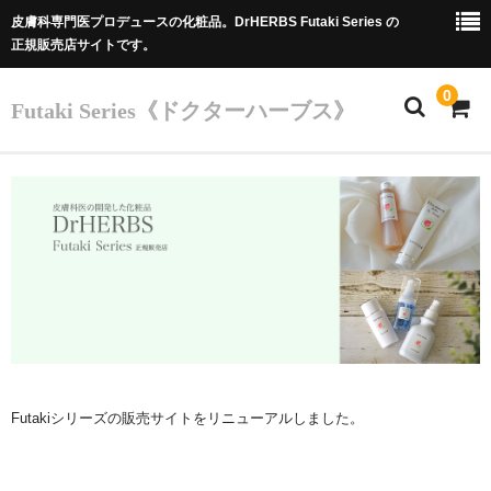
皮膚科専門医プロデュースの化粧品。DrHERBS Futaki Series の
正規販売店サイトです。
0
Futaki Series《ドクターハーブス》
ホーム
Futaki Series
商品
カート
Dr.フタキのご紹介
ホーム
Futakiシリーズの販売サイトをリニューアルしました。