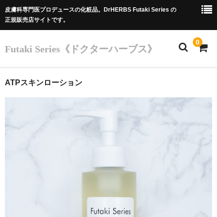
皮膚科専門医プロデュースの化粧品。DrHERBS Futaki Series の
正規販売店サイトです。
0
Futaki Series《ドクターハーブス》
ホーム
ATPスキンローション
Futaki Series
商品
カート
Dr.フタキのご紹介