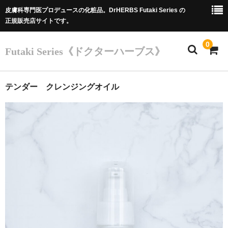
皮膚科専門医プロデュースの化粧品。DrHERBS Futaki Series の
正規販売店サイトです。
0
Futaki Series《ドクターハーブス》
ホーム
テンダー クレンジングオイル
Futaki Series
商品
カート
Dr.フタキのご紹介