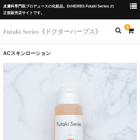
皮膚科専門医プロデュースの化粧品。DrHERBS Futaki Series の
正規販売店サイトです。
0
Futaki Series《ドクターハーブス》
ホーム
ACスキンローション
Futaki Series
商品
カート
Dr.フタキのご紹介